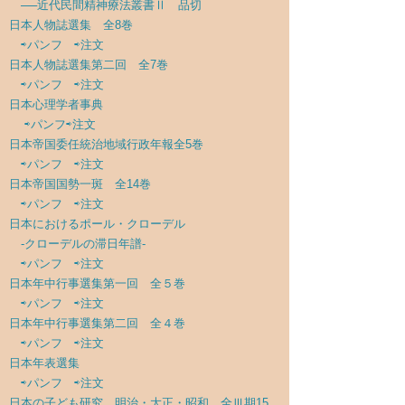
──近代民間精神療法叢書Ⅱ 品切
日本人物誌選集 全8巻
⇨パンフ
⇨注文
日本人物誌選集第二回 全7巻
⇨パンフ
⇨注文
日本心理学者事典
⇨パンフ
⇨注文
日本帝国委任統治地域行政年報全5巻
⇨パンフ
⇨注文
日本帝国国勢一斑 全14巻
⇨パンフ
⇨注文
日本におけるポール・クローデル
-クローデルの滞日年譜-
⇨パンフ
⇨注文
日本年中行事選集第一回 全５巻
⇨パンフ
⇨注文
日本年中行事選集第二回 全４巻
⇨パンフ
⇨注文
日本年表選集
⇨パンフ
⇨注文
日本の子ども研究 明治・大正・昭和 全Ⅲ期15