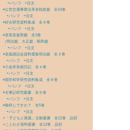
⇨パンフ
⇨注文
◉
公営交通事業沿革史戦前篇 全10巻
⇨パンフ
⇨注文
◉
好古研究資料集成 全９巻
⇨パンフ
⇨注文
◉
皇室皇族聖鑑 全3巻
（明治篇、大正篇、昭和篇
⇨パンフ
⇨注文
◉
皇族講話会資料選集明治篇 全３巻
⇨パンフ
⇨注文
◉
小金井良精日記 全４巻
⇨パンフ
⇨注文
◉
国学和学研究資料集成 全８巻
⇨パンフ
⇨注文
◉
古事記研究叢書 全６巻
⇨パンフ
⇨注文
◉
御存じですか？ 全5巻
⇨パンフ
⇨注文
×「子どもと家庭」文献叢書 全12巻 品切
×ことわざ資料叢書 全12巻 品切