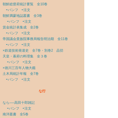
朝鮮総督府統計要覧 全10巻
⇨パンフ
⇨注文
朝鮮満蒙地誌叢書 全3巻
⇨パンフ
⇨注文
賃金統計表集成 全2巻
⇨パンフ
⇨注文
帝国議会貴族院事務局報告明治期 全11巻
⇨パンフ
⇨注文
×鉄道技術発達史 全7巻・別巻2 品切
天皇・幕府の料理集 全３巻
⇨パンフ
⇨注文
×徳川三百年人物大鑑
土木局統計年報 全7巻
⇨パンフ
⇨注文
な行
なら──高田十郎雑記
⇨パンフ
⇨注文
南洋叢書 全5巻