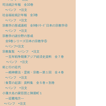
司法統計年報 全10巻
⇨パンフ
⇨注文
社会福祉統計年報 全3巻
⇨パンフ
⇨注文
宗教学の形成過程 全9巻ｼﾘｰｽﾞ日本の宗教学④
⇨パンフ
⇨注文
宗教学の諸分野の形成
全9巻シリーズ日本の宗教学⑤
⇨パンフ
⇨注文
宗教集覧
⇨パンフ
⇨注文
一五年戦争期東アジア経済史資料 全７巻
⇨パンフ
⇨注文
術と行の近代
―精神療法・霊術・宗教―第１回 全４巻
⇨パンフ
⇨注文
〈食育の起源〉資料集 全５巻＋別巻
⇨パンフ
⇨注文
小藩大名の家臣団と陣屋町１
―近畿地方―
⇨パンフ
⇨注文