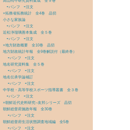
高山樗牛研究資料集成 全９巻
⇨パンフ
⇨注文
×拓務省拓務統計 全4巻 品切
小さな家族論
⇨パンフ
⇨注文
近松浄瑠璃善本集成 全５巻
⇨パンフ
⇨注文
×地方財政概要 全10巻 品切
地方財政統計年報 全9巻解説付（最終巻）
⇨パンフ
⇨注文
地名研究資料集 全５巻
⇨パンフ
⇨注文
地名伝承学論補訂
⇨パンフ
⇨注文
中学校・高等学校スポーツ指導叢書 全３巻
⇨パンフ
⇨注文
×朝鮮近代史料研究--友邦シリーズ 品切
朝鮮総督府施政年報 全30巻
⇨パンフ
⇨注文
朝鮮総督府生活状態調査地域編 全5巻
⇨パンフ
⇨注文