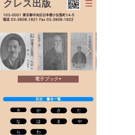
クレス出版
103-0001
東京都中央区日本橋小伝馬町14-5
電話
03-3808-1821
Fax
03-3808-1822
電子ブック⇨
目次 書名一覧
あ
か
さ
た
な
は
ま
や
ら
わ