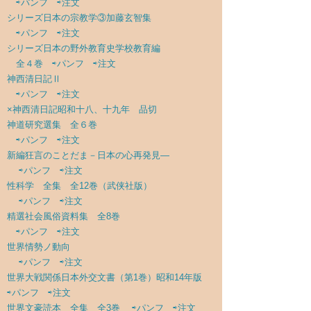
⇨パンフ
⇨注文
シリーズ日本の宗教学③加藤玄智集
⇨パンフ
⇨注文
シリーズ日本の野外教育史学校教育編
全４巻
⇨パンフ
⇨注文
神西清日記Ⅱ
⇨パンフ
⇨注文
×神西清日記昭和十八、十九年 品切
神道研究選集 全６巻
⇨パンフ
⇨注文
新編狂言のことだま－日本の心再発見―
⇨パンフ
⇨注文
性科学 全集 全12巻（武侠社版）
⇨パンフ
⇨注文
精選社会風俗資料集 全8巻
⇨パンフ
⇨注文
世界情勢ノ動向
⇨パンフ
⇨注文
世界大戦関係日本外交文書（第1巻）昭和14年版
⇨パンフ
⇨注文
世界文豪読本 全集 全3巻
⇨パンフ
⇨注文