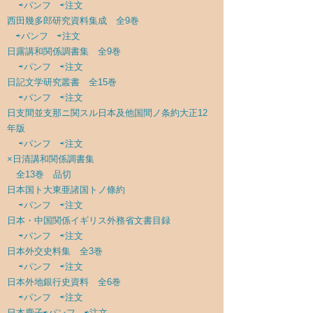
⇨パンフ
⇨注文
西田幾多郎研究資料集成 全9巻
⇨パンフ
⇨注文
日露講和関係調書集 全9巻
⇨パンフ
⇨注文
日記文学研究叢書 全15巻
⇨パンフ
⇨注文
日支間並支那ニ関スル日本及他国間ノ条約大正12
年版
⇨パンフ
⇨注文
×日清講和関係調書集
全13巻 品切
日本国ト大東亜諸国トノ條約
⇨パンフ
⇨注文
日本・中国関係イギリス外務省文書目録
⇨パンフ
⇨注文
日本外交史料集 全3巻
⇨パンフ
⇨注文
日本外地銀行史資料 全6巻
⇨パンフ
⇨注文
日本鹿子
⇨パンフ
⇨注文