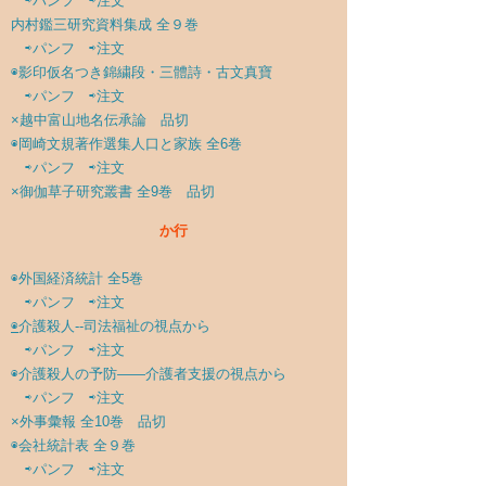
⇨パンフ
⇨注文
内村鑑三研究資料集成 全９巻
⇨パンフ
⇨注文
◉
影印仮名つき錦繍段・三體詩・古文真寶
⇨パンフ
⇨注文
×越中富山地名伝承論 品切
◉
岡崎文規著作選集人口と家族 全6巻
⇨パンフ
⇨注文
×御伽草子研究叢書 全9巻 品切
か行
◉
外国経済統計 全5巻
⇨パンフ
⇨注文
◉
介護殺人--司法福祉の視点から
⇨パンフ
⇨注文
◉
介護殺人の予防――介護者支援の視点から
⇨パンフ
⇨注文
×外事彙報 全10巻 品切
◉
会社統計表 全９巻
⇨パンフ
⇨注文