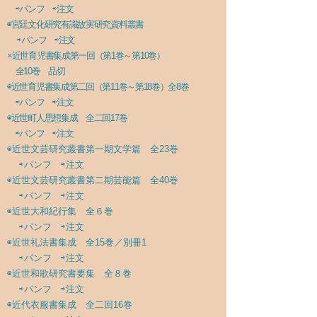
⇨パンフ
⇨注文
◉
宮廷文化研究有識故実研究資料叢書
⇨パンフ
⇨注文
×近世育児書集成第一回（第1巻～第10巻
）
全10巻 品切
◉
近世育児書集成第二回（第11巻～第18巻）全8巻
⇨パンフ
⇨注文
◉
近世町人思想集成 全二回17巻
⇨パンフ
⇨注文
◉
近世文芸研究叢書第一期文学篇 全23巻
⇨パンフ
⇨注文
◉
近世文芸研究叢書第二期芸能篇 全40巻
⇨パンフ
⇨注文
◉
近世大和紀行集 全６巻
⇨パンフ
⇨注文
◉
近世礼法書集成 全15巻／別冊1
⇨パンフ
⇨注文
◉
近世和歌研究書要集 全８巻
⇨パンフ
⇨注文
◉
近代衣服書集成 全二回16巻