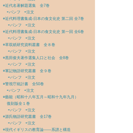
◉
近代名著解題選集 全7巻
⇨パンフ
⇨注文
◉
近代料理書集成-日本の食文化史 第二回 全7巻
⇨パンフ
⇨注文
◉
近代料理書集成-日本の食文化史 第一回 全6巻
⇨パンフ
⇨注文
◉
草双紙研究資料叢書 全８巻
⇨パンフ
⇨注文
◉
黒田俊夫著作選集人口と社会 全8巻
⇨パンフ
⇨注文
◉
軍記物語研究叢書 全９巻
⇨パンフ
⇨注文
◉
警視庁統計書 全50巻
⇨パンフ
⇨注文
◉
藝能（昭和十八年五月～昭和十九年九月）
復刻版全１巻
⇨パンフ
⇨注文
◉
源氏物語研究叢書 全17巻
⇨パンフ
⇨注文
◉
現代イギリスの教育論――系譜と構造