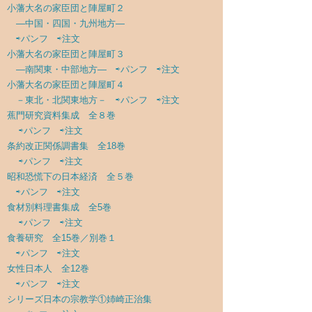
小藩大名の家臣団と陣屋町２
―中国・四国・九州地方―
⇨パンフ
⇨注文
小藩大名の家臣団と陣屋町３
―南関東・中部地方―
⇨パンフ
⇨注文
小藩大名の家臣団と陣屋町４
－東北・北関東地方－
⇨パンフ
⇨注文
蕉門研究資料集成 全８巻
⇨パンフ
⇨注文
条約改正関係調書集 全18巻
⇨パンフ
⇨注文
昭和恐慌下の日本経済 全５巻
⇨パンフ
⇨注文
食材別料理書集成 全5巻
⇨パンフ
⇨注文
食養研究 全15巻／別巻１
⇨パンフ
⇨注文
女性日本人 全12巻
⇨パンフ
⇨注文
シリーズ日本の宗教学①姉崎正治集