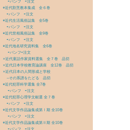
⇨パンフ
⇨注文
◉
近代割烹教本集成 全６巻
⇨パンフ
⇨注文
◉
近代生活風俗誌集 全5巻
⇨パンフ
⇨注文
◉
近代世相風俗誌集 全9巻
⇨パンフ
⇨注文
◉
近代地名研究資料集 全6巻
⇨パンフ
⇨注文
×近代童話作家資料選集 全７巻 品切
×近代日本学校教育論講座 全12巻 品切
×近代日本の人間形成と学校
--その系譜をたどる 品切
◉
近代犯罪科学選集 全7巻
⇨パンフ
⇨注文
◉
近代犯罪心理学文献選 全７巻
⇨パンフ
⇨注文
◉
近代文学作品論集成第Ⅰ期 全10巻
⇨パンフ
⇨注文
◉
近代文学作品論集成第Ⅱ期 全10巻
⇨パンフ
⇨注文