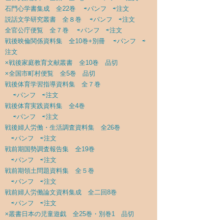
石門心学書集成 全22巻
⇨パンフ
⇨注文
説話文学研究叢書 全８巻
⇨パンフ
⇨注文
全官公庁便覧 全７巻
⇨パンフ
⇨注文
戦後映倫関係資料集 全10巻+別冊
⇨パンフ
⇨
注文
×戦後家庭教育文献叢書 全10巻 品切
×全国市町村便覧 全5巻 品切
戦後体育学習指導資料集 全７巻
⇨パンフ
⇨注文
戦後体育実践資料集 全4巻
⇨パンフ
⇨注文
戦後婦人労働・生活調査資料集 全26巻
⇨パンフ
⇨注文
戦前期国勢調査報告集 全19巻
⇨パンフ
⇨注文
戦前期領土問題資料集 全５巻
⇨パンフ
⇨注文
戦前婦人労働論文資料集成 全二回8巻
⇨パンフ
⇨注文
×叢書日本の児童遊戯 全25巻・別巻1 品切