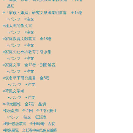
品切
◉
「家族・婚姻」研究文献選集戦前篇 全15巻
⇨パンフ
⇨注文
◉
桂太郎関係文書
⇨パンフ
⇨注文
◉
家庭教育文献叢書 全18巻
⇨パンフ
⇨注文
◉
家庭のための教育手引き集
⇨パンフ
⇨注文
◉
家庭文庫 全12巻・別冊解説
⇨パンフ
⇨注文
◉
仮名草子研究叢書 全8巻
⇨パンフ
⇨注文
◉
荷風文学考
⇨パンフ
⇨注文
×樺太廳報 全7巻 品切
◉
観光朝鮮 全２回 全７巻別冊１
⇨パンフ
⇨注文
⇨正誤表
×歸一協會叢書 全十輯4巻 品切
◉
気象要覧 全13巻中央気象台編纂