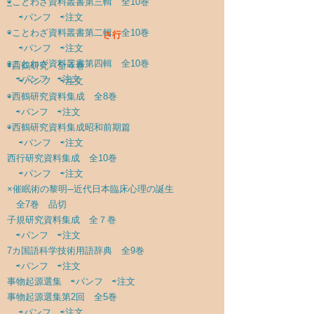
◉
ことわざ資料叢書第三輯 全10巻
⇨パンフ
⇨注文
◉
ことわざ資料叢書第二輯 全10巻
さ行
⇨パンフ
⇨注文
◉
ことわざ資料叢書第四輯 全10巻
◉
西鶴研究 全４巻
⇨パンフ
⇨注文
⇨パンフ
⇨注文
◉
西鶴研究資料集成 全8巻
⇨パンフ
⇨注文
◉
西鶴研究資料集成昭和前期篇
⇨パンフ
⇨注文
西行研究資料集成 全10巻
⇨パンフ
⇨注文
×催眠術の黎明─近代日本臨床心理の誕生
全7巻 品切
子規研究資料集成 全７巻
⇨パンフ
⇨注文
7カ国語科学技術用語辞典 全9巻
⇨パンフ
⇨注文
事物起源選集
⇨パンフ
⇨注文
事物起源選集第2回 全5巻
⇨パンフ
⇨注文