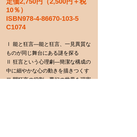
定価2,750円（2,500円＋税
10％）
ISBN978-4-86670-103-5
C1074
Ⅰ 能と狂言―能と狂言、一見異質な
ものが同じ舞台にある謎を探る
Ⅱ 狂言という心理劇―簡潔な構成の
中に細やかな心の動きを描きつくす
Ⅲ 間狂言の役割―夢幻の世界を現実
に繋ぎとめる狂言方の役割
Ⅳ 三番三―瑞穂の国の安穏と豊穣を
祈る狂言方の舞
Ⅴ あすへの話題―日常の些事を通し
て芸の世界の機微に触れる
Ⅵ 創作の楽しみ―能の創作を通して