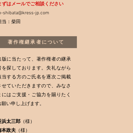
まずはメールでご相談ください
-shibata@kress-jp.com
担当：柴田
著作権継承者について
出版に当たって、著作権者の継承
者を探しております。失礼ながら
該当する方のご氏名を逐次ご掲載
させていただきますので、みなさ
まにはご支援・ご協力を賜りたく
お願い申し上げます。
長浜太三郎
（
様）
梅本政夫
（
様）