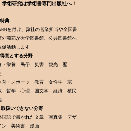
学術研究は学術書専門出版社へ！
特典
ISBNを付け、弊社の営業担当や全国書
店外商部が大学図書館、公共図書館へ
販促活動します
得意とする分野
食・栄養 民俗 災害 観光 歴
史
体育・スポーツ 教育 女性学 宗
教 哲学 心理 国文学 経済 植民
地
✕
取扱いできない分野
外国語で書かれた文章 写真集 デザ
イン 美術書 漫画