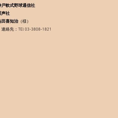
神戸軟式野球通信社
渓声社
島田喜知治
​（様）
連絡先：TEl
03-3808-1821