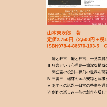
山本東次郎 著
定価2,750円（2,500円＋税
ISBN978-4-86670-103-5 
Ⅰ 能と狂言―能と狂言、一見異質
Ⅱ 狂言という心理劇―簡潔な構成
Ⅲ 間狂言の役割―夢幻の世界を現
Ⅳ 三番三―瑞穂の国の安穏と豊穣
Ⅴ あすへの話題―日常の些事を通
Ⅵ 創作の楽しみ―能の創作を通し