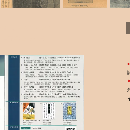
新編 狂言のことだま
―日本の心 再発見―
●