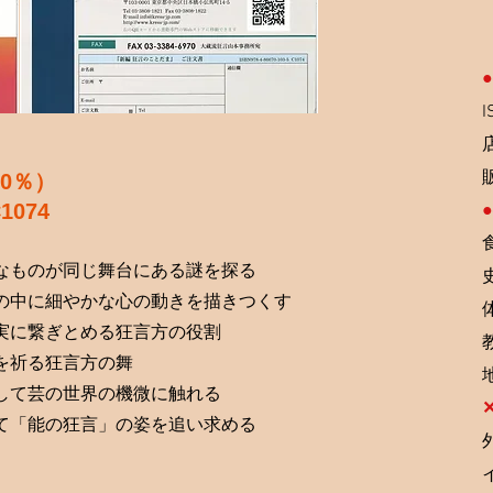
●
10％）
C1074
●
なものが同じ舞台にある謎を探る
の中に細やかな心の動きを描きつくす
実に繋ぎとめる狂言方の役割
を祈る狂言方の舞
して芸の世界の機微に触れる
て「能の狂言」の姿を追い求める