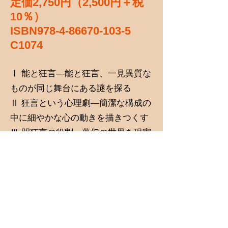
定価2,750円（2,500円＋税
10％）
ISBN978-4-86670-103-5
C1074
Ⅰ 能と狂言―能と狂言、一見異質な
ものが同じ舞台にある謎を探る
Ⅱ 狂言という心理劇―簡潔な構成の
中に細やかな心の動きを描きつくす
Ⅲ 間狂言の役割―夢幻の世界を現実
に繋ぎとめる狂言方の役割
Ⅳ 三番三―瑞穂の国の安穏と豊穣を
祈る狂言方の舞
Ⅴ あすへの話題―日常の些事を通し
て芸の世界の機微に触れる
Ⅵ 創作の楽しみ―能の創作を通して