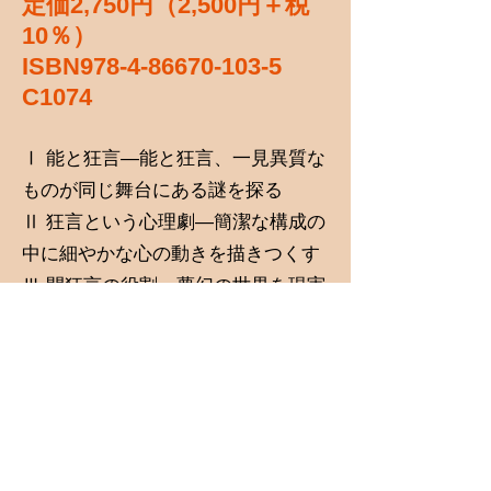
定価2,750円（2,500円＋税
10％）
ISBN978-4-86670-103-5
C1074
Ⅰ 能と狂言―能と狂言、一見異質な
ものが同じ舞台にある謎を探る
Ⅱ 狂言という心理劇―簡潔な構成の
中に細やかな心の動きを描きつくす
Ⅲ 間狂言の役割―夢幻の世界を現実
に繋ぎとめる狂言方の役割
Ⅳ 三番三―瑞穂の国の安穏と豊穣を
祈る狂言方の舞
Ⅴ あすへの話題―日常の些事を通し
て芸の世界の機微に触れる
Ⅵ 創作の楽しみ―能の創作を通して