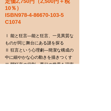
定価2,750円（2,500円＋税
10％）
ISBN978-4-86670-103-5
C1074
Ⅰ 能と狂言―能と狂言、一見異質な
ものが同じ舞台にある謎を探る
Ⅱ 狂言という心理劇―簡潔な構成の
中に細やかな心の動きを描きつくす
Ⅲ 間狂言の役割―夢幻の世界を現実
に繋ぎとめる狂言方の役割
Ⅳ 三番三―瑞穂の国の安穏と豊穣を
祈る狂言方の舞
Ⅴ あすへの話題―日常の些事を通し
て芸の世界の機微に触れる
Ⅵ 創作の楽しみ―能の創作を通して