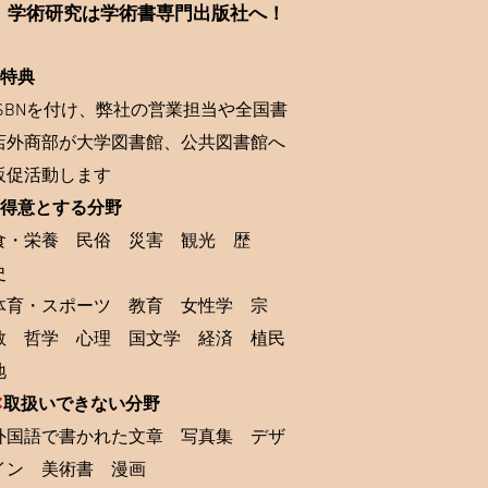
学術研究は学術書専門出版社へ！
特典
ISBNを付け、弊社の営業担当や全国書
店外商部が大学図書館、公共図書館へ
販促活動します
得意とする分野
食・栄養 民俗 災害 観光 歴
史
体育・スポーツ 教育 女性学 宗
教 哲学 心理 国文学 経済 植民
地
✕
取扱いできない分野
外国語で書かれた文章 写真集 デザ
イン 美術書 漫画