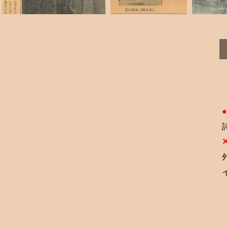
団と陣屋町３
南関東・中部地方
●