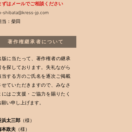
まずはメールでご相談ください
-shibata@kress-jp.com
担当：柴田
著作権継承者について
出版に当たって、著作権者の継承
者を探しております。失礼ながら
該当する方のご氏名を逐次ご掲載
させていただきますので、みなさ
まにはご支援・ご協力を賜りたく
お願い申し上げます。
長浜太三郎
（
様）
梅本政夫
（
様）