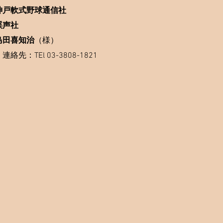
神戸軟式野球通信社
渓声社
島田喜知治
​（様）
連絡先：TEl
03-3808-1821