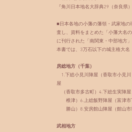
​『角川日本地名大辞典29（奈良県
■日本各地の小藩の藩領・武家地の
査し、資料をまとめた「小藩大名の
に刊行された「南関東・中部地方」
本書では、3万石以下の城主格大名
房総地方（千葉）
1.
下総小見川陣屋（香取市小見川）
屋
（香取市多古町）4.下総生実陣屋
椎津）6.上総飯野陣屋（富津市下
勝山）8.安房館山陣屋（館山市
武相地方