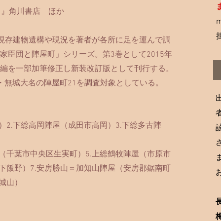
）』角川書店 ほか
m
現存建物遺構や現況を著者が各所に足を運んで調
家臣団と陣屋町」シリーズ。第3巻として2015年
編を一部加筆修正し新装改訂版として刊行する。
・無城大名の陣屋町21を調査対象としている。
2.下総高岡陣屋（成田市高岡）3.下総多古陣
（千葉市中央区生実町）5.上総鶴牧陣屋（市原市
飯野）7.安房勝山＝加知山陣屋（安房郡鋸南町
城山）