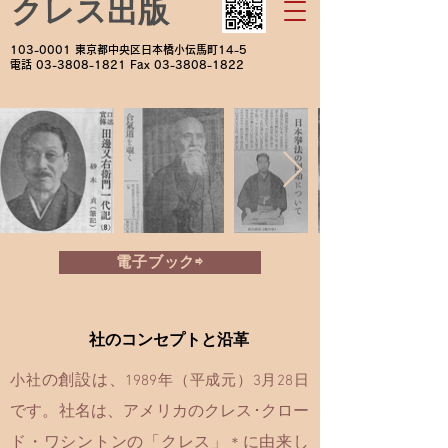
クレス出版
103-0001
東京都中央区日本橋小伝馬町14-5
電話
03-3808-1821
Fax
03-3808-1822
電子ブック⇨
社のコンセプトと沿革
の創設は、
小社
1989年
（平成元）
3月28日
です。社名は、アメリカの
クレス･クロー
ド・ワシントン
の「クレス」
に由来し
＊