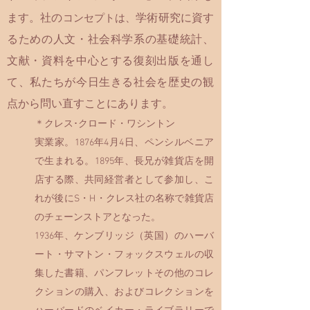
ます。社の
学術研究に資す
コンセプトは、
るための人文・社会科学系の基礎統計、
文献・資料を中心とする復刻出版を通し
て、私たちが今日生きる社会を歴史の観
点から問い直すことにあります。
＊
クレス･クロード・ワシントン
実業家。1876年4月4日、ペンシルベニア
で生まれる。1895年、長兄が雑貨店を開
店する際、共同経営者として参加し、こ
れが後にS・H・クレス社の名称で雑貨店
のチェーンストアとなった。
1936年、ケンブリッジ（英国）のハーバ
ート・サマトン・フォックスウェルの収
集した書籍、パンフレットその他のコレ
クションの購入、およびコレクションを